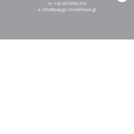
m: +30 6973982310
e: info@papigo-stonehouse.gr