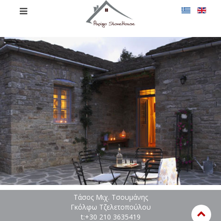
Τάσος Μιχ. Τσουμάνης
Γκόλφω Τζελετοπούλου
t:+30 210 3635419